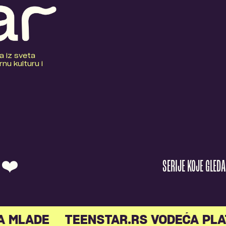
a iz sveta
nu kulturu i
O ❤️
SERIJE KOJE GLED
A MLADE
TEENSTAR.RS VODEĆA PLA