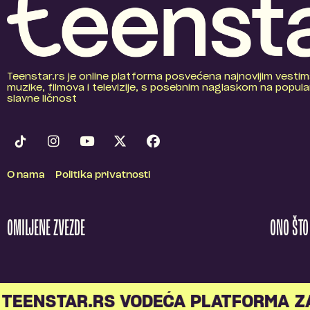
Teenstar.rs je online platforma posvećena najnovijim vestim
muzike, filmova i televizije, s posebnim naglaskom na popular
slavne ličnost
O nama
Politika privatnosti
OMILJENE ZVEZDE
ONO ŠT
TEENSTAR.RS VODEĆA PLATFORMA Z