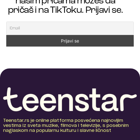
našim pričama možeš da
pričaš i na TikToku. Prijavi se.
Teenstar.rs je online platforma posvećena najnovijim
vestima iz sveta muzike, filmova i televizije, s posebnim
naglaskom na popularnu kulturu i slavne ličnost