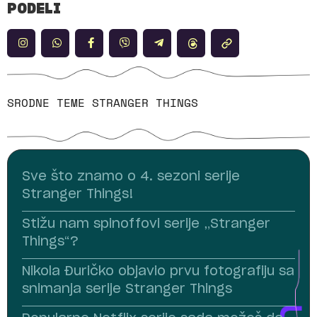
PODELI
SRODNE TEME
STRANGER THINGS
Sve što znamo o 4. sezoni serije
Stranger Things!
Stižu nam spinoffovi serije „Stranger
Things“?
Nikola Đuričko objavio prvu fotografiju sa
snimanja serije Stranger Things