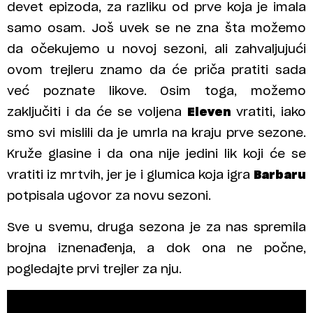
devet epizoda, za razliku od prve koja je imala
samo osam. Još uvek se ne zna šta možemo
da očekujemo u novoj sezoni, ali zahvaljujući
ovom trejleru znamo da će priča pratiti sada
već poznate likove. Osim toga, možemo
zaključiti i da će se voljena
Eleven
vratiti, iako
smo svi mislili da je umrla na kraju prve sezone.
Kruže glasine i da ona nije jedini lik koji će se
vratiti iz mrtvih, jer je i glumica koja igra
Barbaru
potpisala ugovor za novu sezoni.
Sve u svemu, druga sezona je za nas spremila
brojna iznenađenja, a dok ona ne počne,
pogledajte prvi trejler za nju.