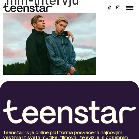
mm-intervju
Teenstar.rs je online platforma posvećena najnovijim
vestima iz sveta muzike, filmova i televizije, s posebnim