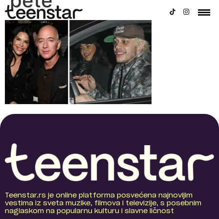
pete
Teenstar.rs je online platforma posvećena najnovijim
vestima iz sveta muzike, filmova i televizije, s posebnim
naglaskom na popularnu kulturu i slavne ličnost