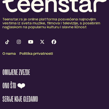
Teenstar.rs je online platforma posvećena najnovijim
vestima iz sveta muzike, filmova i televizije, s posebnim
naglaskom na popularnu kulturu i slavne ličnost
O nama
Politika privatnosti
OMILJENE ZVEZDE
ONO ŠTO ❤️
SERIJE KOJE GLEDAMO