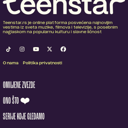
Teenstar.rs je online platforma posvećena najnovijim
vestima iz sveta muzike, filmova i televizije, s posebnim
naglaskom na popularnu kulturu i slavne ličnost
O nama
Politika privatnosti
OMILJENE ZVEZDE
ONO ŠTO ❤️
SERIJE KOJE GLEDAMO