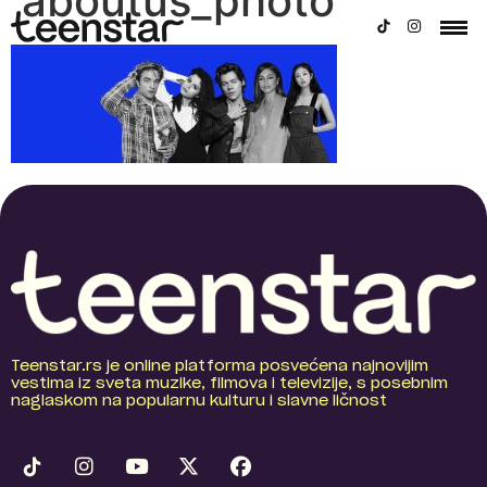
aboutus_photo
Teenstar.rs je online platforma posvećena najnovijim
vestima iz sveta muzike, filmova i televizije, s posebnim
naglaskom na popularnu kulturu i slavne ličnost