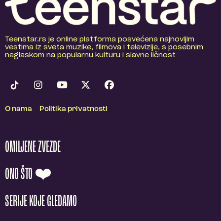
Teenstar.rs je online platforma posvećena najnovijim
vestima iz sveta muzike, filmova i televizije, s posebnim
naglaskom na popularnu kulturu i slavne ličnost
O nama
Politika privatnosti
OMILJENE ZVEZDE
ONO ŠTO ❤️
SERIJE KOJE GLEDAMO