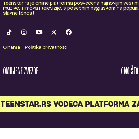
Teenstar.rs je online platforma posvećena najnovijim vestim
muzike, filmova i televizije, s posebnim naglaskom na popular
slavne ličnost
O nama
Politika privatnosti
OMILJENE ZVEZDE
ONO ŠT
TEENSTAR.RS VODEĆA PLATFORMA Z