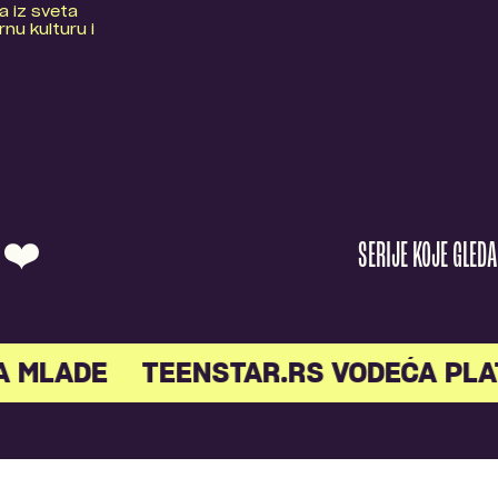
a iz sveta
nu kulturu i
O ❤️
SERIJE KOJE GLED
A MLADE
TEENSTAR.RS VODEĆA PLA