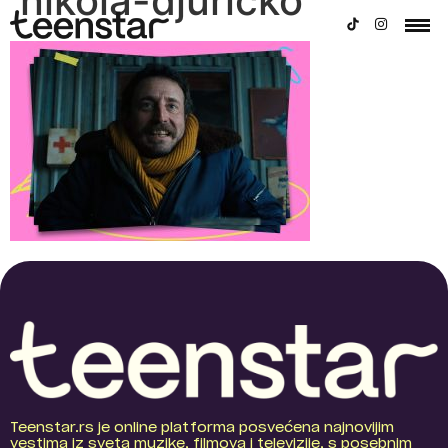
nikola-djuricko
Teenstar.rs je online platforma posvećena najnovijim
vestima iz sveta muzike, filmova i televizije, s posebnim