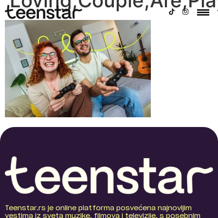
Loving,Couple,Are,Pl
Teenstar.rs je online platforma posvećena najnovijim
vestima iz sveta muzike, filmova i televizije, s posebnim