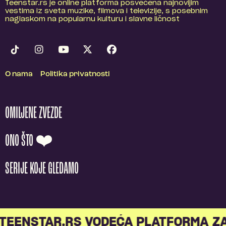
Teenstar.rs je online platforma posvećena najnovijim
vestima iz sveta muzike, filmova i televizije, s posebnim
naglaskom na popularnu kulturu i slavne ličnost
O nama
Politika privatnosti
OMILJENE ZVEZDE
ONO ŠTO ❤️
SERIJE KOJE GLEDAMO
TEENSTAR.RS VODEĆA PLATFORMA Z