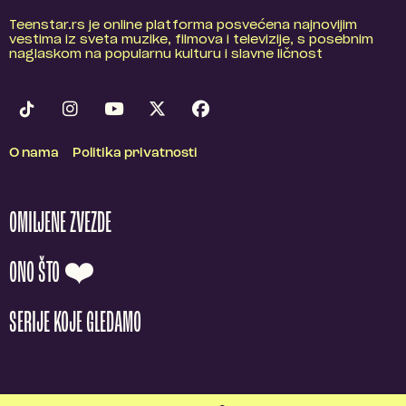
Teenstar.rs je online platforma posvećena najnovijim
vestima iz sveta muzike, filmova i televizije, s posebnim
naglaskom na popularnu kulturu i slavne ličnost
O nama
Politika privatnosti
OMILJENE ZVEZDE
ONO ŠTO ❤️
SERIJE KOJE GLEDAMO