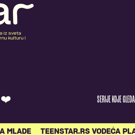
a iz sveta
nu kulturu i
O ❤️
SERIJE KOJE GLED
A MLADE
TEENSTAR.RS VODEĆA PL