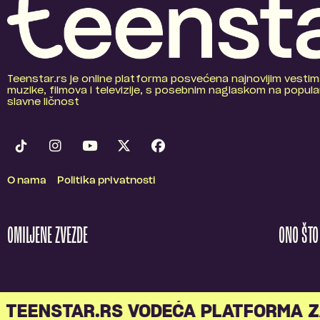
Teenstar.rs je online platforma posvećena najnovijim vestim
muzike, filmova i televizije, s posebnim naglaskom na popular
slavne ličnost
O nama
Politika privatnosti
OMILJENE ZVEZDE
ONO ŠT
TEENSTAR.RS VODEĆA PLATFORMA Z