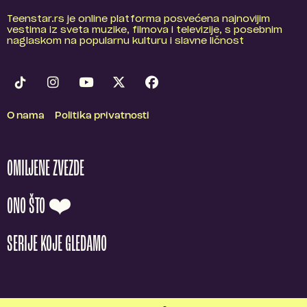
Teenstar.rs je online platforma posvećena najnovijim
vestima iz sveta muzike, filmova i televizije, s posebnim
naglaskom na popularnu kulturu i slavne ličnost
O nama
Politika privatnosti
OMILJENE ZVEZDE
ONO ŠTO ❤️
SERIJE KOJE GLEDAMO