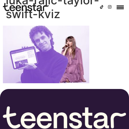
luka-rajic-taylor-
swift-kviz