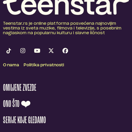
Teenstar.rs je online platforma posvećena najnovijim
vestima iz sveta muzike, filmova i televizije, s posebnim
naglaskom na popularnu kulturu i slavne ličnost
O nama
Politika privatnosti
OMILJENE ZVEZDE
ONO ŠTO ❤️
SERIJE KOJE GLEDAMO