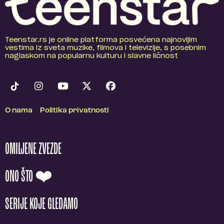
Teenstar.rs je online platforma posvećena najnovijim
vestima iz sveta muzike, filmova i televizije, s posebnim
naglaskom na popularnu kulturu i slavne ličnost
O nama
Politika privatnosti
OMILJENE ZVEZDE
ONO ŠTO ❤️
SERIJE KOJE GLEDAMO