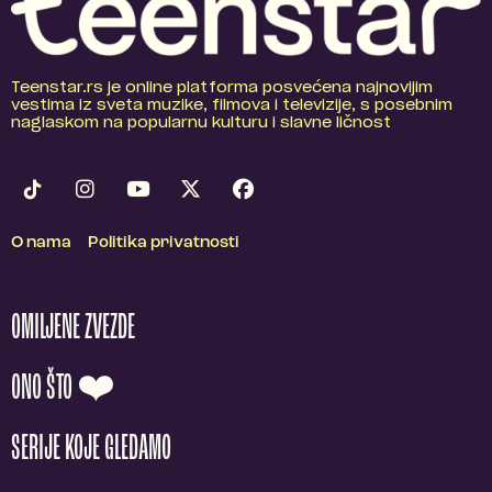
Teenstar.rs je online platforma posvećena najnovijim
vestima iz sveta muzike, filmova i televizije, s posebnim
naglaskom na popularnu kulturu i slavne ličnost
O nama
Politika privatnosti
OMILJENE ZVEZDE
ONO ŠTO ❤️
SERIJE KOJE GLEDAMO