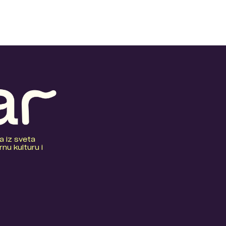
a iz sveta
nu kulturu i