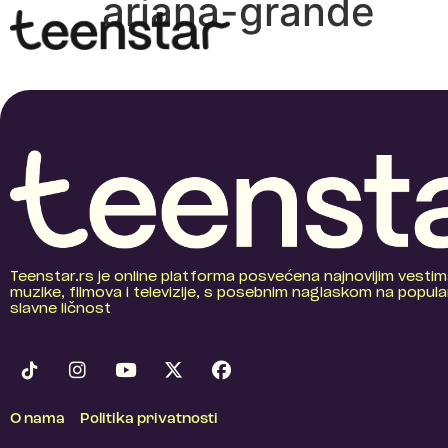
ariana-grande
Teenstar.rs je online platforma posvećena najnovijim vestim
muzike, filmova i televizije, s posebnim naglaskom na popular
slavne ličnost
O nama
Politika privatnosti