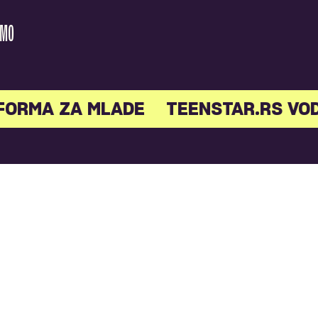
AMO
FORMA ZA MLADE
TEENSTAR.RS VO