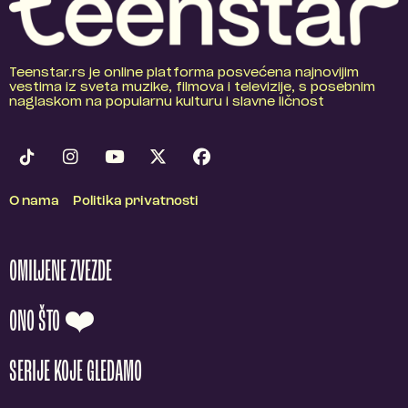
Teenstar.rs je online platforma posvećena najnovijim
vestima iz sveta muzike, filmova i televizije, s posebnim
naglaskom na popularnu kulturu i slavne ličnost
O nama
Politika privatnosti
OMILJENE ZVEZDE
ONO ŠTO ❤️
SERIJE KOJE GLEDAMO