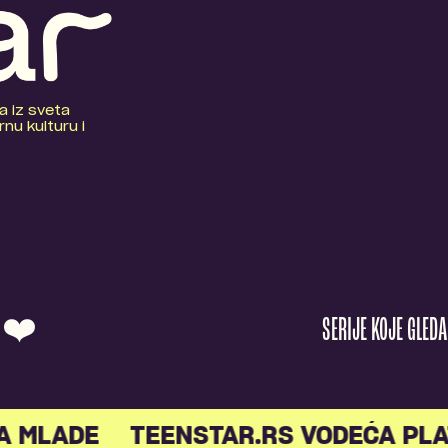
a iz sveta
nu kulturu i
O ❤️
SERIJE KOJE GLED
A MLADE
TEENSTAR.RS VODEĆA PLA