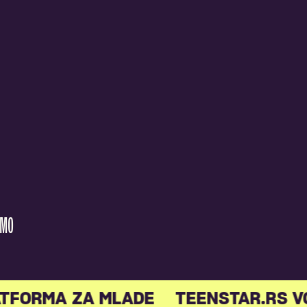
AMO
TFORMA ZA MLADE
TEENSTAR.RS V