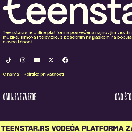
Teenstar.rs je online platforma posvećena najnovijim vestim
muzike, filmova i televizije, s posebnim naglaskom na popular
slavne ličnost
O nama
Politika privatnosti
OMILJENE ZVEZDE
ONO ŠT
TEENSTAR.RS VODEĆA PLATFORMA Z