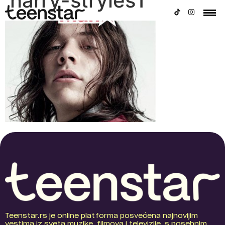
harry-stryles1
Teenstar.rs je online platforma posvećena najnovijim
vestima iz sveta muzike, filmova i televizije, s posebnim