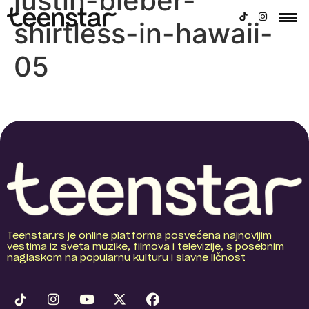
justin-bieber-
shirtless-in-hawaii-
05
Teenstar.rs je online platforma posvećena najnovijim
vestima iz sveta muzike, filmova i televizije, s posebnim
naglaskom na popularnu kulturu i slavne ličnost