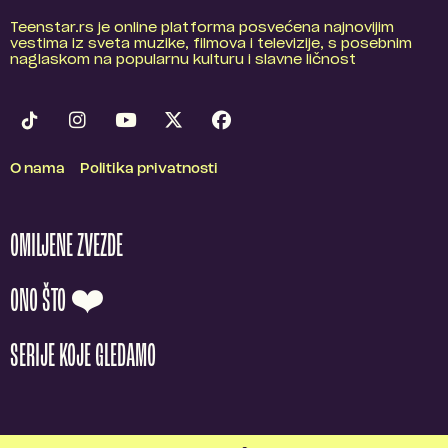
Teenstar.rs je online platforma posvećena najnovijim
vestima iz sveta muzike, filmova i televizije, s posebnim
naglaskom na popularnu kulturu i slavne ličnost
O nama
Politika privatnosti
OMILJENE ZVEZDE
ONO ŠTO ❤️
SERIJE KOJE GLEDAMO