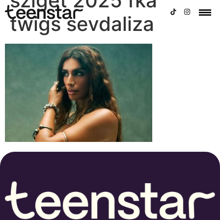
sziget 2025 fka
twigs sevdaliza