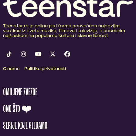
Teenstar.rs je online platforma posvećena najnovijim
vestima iz sveta muzike, filmova i televizije, s posebnim
naglaskom na popularnu kulturu i slavne ličnost
O nama
Politika privatnosti
OMILJENE ZVEZDE
ONO ŠTO ❤️
SERIJE KOJE GLEDAMO