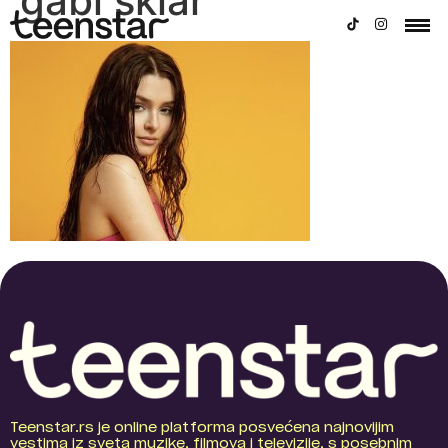
gabi sklar
Teenstar.rs je online platforma posvećena najnovijim
vestima iz sveta muzike, filmova i televizije, s posebnim