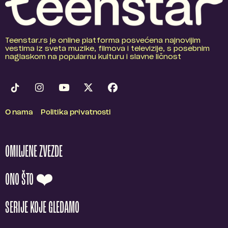
Teenstar.rs je online platforma posvećena najnovijim
vestima iz sveta muzike, filmova i televizije, s posebnim
naglaskom na popularnu kulturu i slavne ličnost
O nama
Politika privatnosti
OMILJENE ZVEZDE
ONO ŠTO ❤️
SERIJE KOJE GLEDAMO