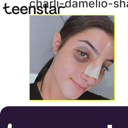
charli-damelio-s