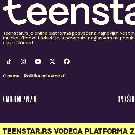
Teenstar.rs je online platforma posvećena najnovijim vestim
muzike, filmova i televizije, s posebnim naglaskom na popular
slavne ličnost
O nama
Politika privatnosti
OMILJENE ZVEZDE
ONO ŠT
TEENSTAR.RS VODEĆA PLATFORMA Z