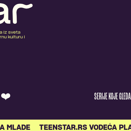
a iz sveta
nu kulturu i
O ❤️
SERIJE KOJE GLED
A MLADE
TEENSTAR.RS VODEĆA PL