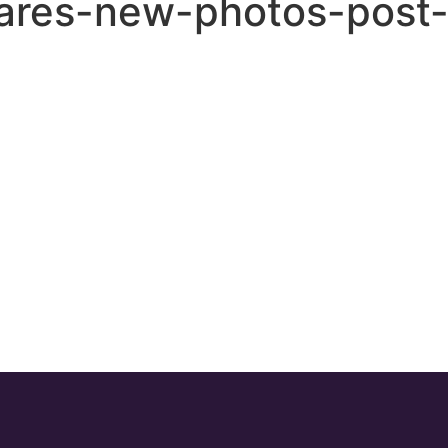
hares-new-photos-post