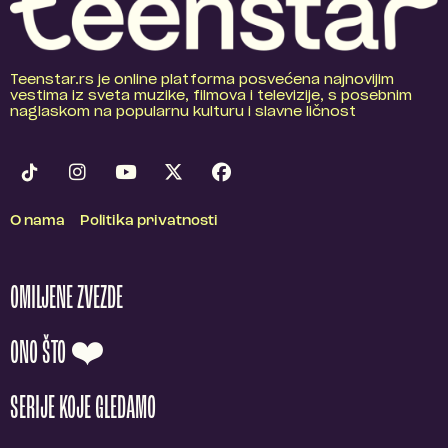
Teenstar.rs je online platforma posvećena najnovijim
vestima iz sveta muzike, filmova i televizije, s posebnim
naglaskom na popularnu kulturu i slavne ličnost
O nama
Politika privatnosti
OMILJENE ZVEZDE
ONO ŠTO ❤️
SERIJE KOJE GLEDAMO