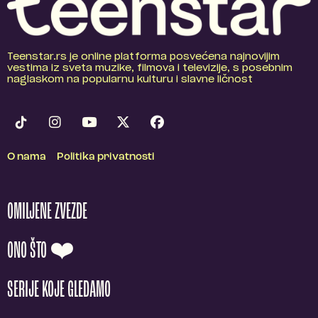
Teenstar.rs je online platforma posvećena najnovijim
vestima iz sveta muzike, filmova i televizije, s posebnim
naglaskom na popularnu kulturu i slavne ličnost
O nama
Politika privatnosti
OMILJENE ZVEZDE
ONO ŠTO ❤️
SERIJE KOJE GLEDAMO