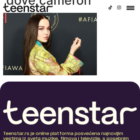
dove cameron
Teenstar.rs je online platforma posvećena najnovijim
vestima iz sveta muzike, filmova i televizije, s posebnim