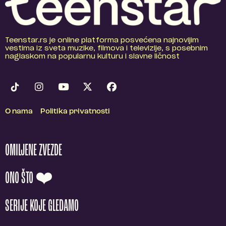
Teenstar.rs je online platforma posvećena najnovijim
vestima iz sveta muzike, filmova i televizije, s posebnim
naglaskom na popularnu kulturu i slavne ličnost
O nama
Politika privatnosti
OMILJENE ZVEZDE
ONO ŠTO ❤️
SERIJE KOJE GLEDAMO