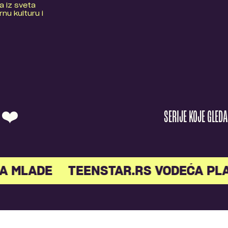
a iz sveta
nu kulturu i
O ❤️
SERIJE KOJE GLED
A MLADE
TEENSTAR.RS VODEĆA PL