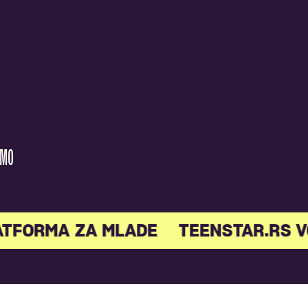
AMO
ATFORMA ZA MLADE
TEENSTAR.RS V