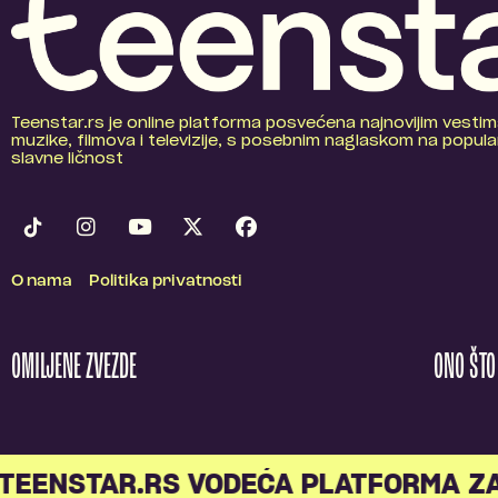
Teenstar.rs je online platforma posvećena najnovijim vestim
muzike, filmova i televizije, s posebnim naglaskom na popular
slavne ličnost
O nama
Politika privatnosti
OMILJENE ZVEZDE
ONO ŠT
TEENSTAR.RS VODEĆA PLATFORMA Z