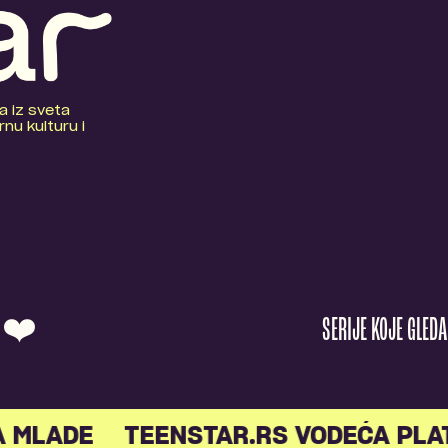
a iz sveta
nu kulturu i
O ❤️
SERIJE KOJE GLED
A MLADE
TEENSTAR.RS VODEĆA PLA