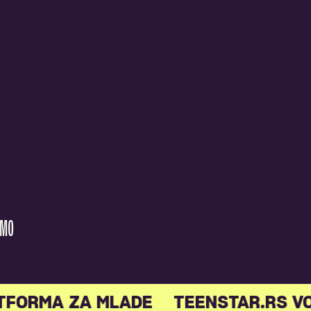
AMO
TFORMA ZA MLADE
TEENSTAR.RS V