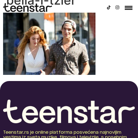
bella-i-tzler
Teenstar.rs je online platforma posvećena najnovijim
vestima iz sveta muzike, filmova i televizije, s posebnim