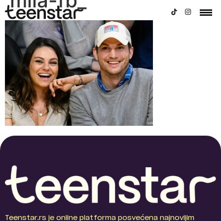
mila-fb_
Teenstar.rs je online platforma posvećena najnovijim