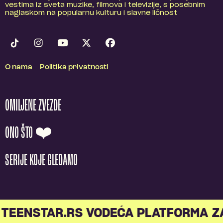
vestima iz sveta muzike, filmova i televizije, s posebnim
naglaskom na popularnu kulturu i slavne ličnost
O nama
Politika privatnosti
OMILJENE ZVEZDE
ONO ŠTO ❤️
SERIJE KOJE GLEDAMO
TEENSTAR.RS VODEĆA PLATFORMA Z