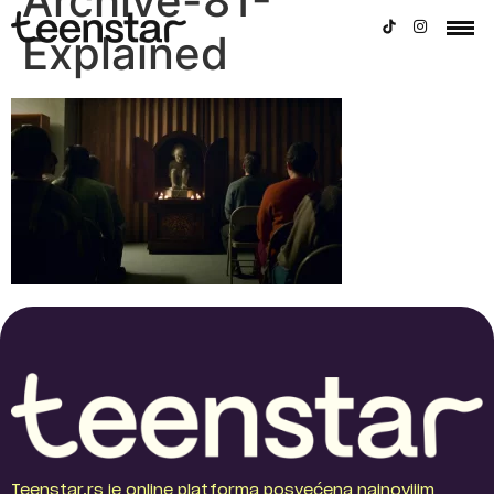
Archive-81-
Explained
Teenstar.rs je online platforma posvećena najnovijim