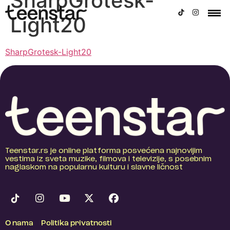
SharpGrotesk-
Light20
SharpGrotesk-Light20
Teenstar.rs je online platforma posvećena najnovijim
vestima iz sveta muzike, filmova i televizije, s posebnim
naglaskom na popularnu kulturu i slavne ličnost
O nama
Politika privatnosti