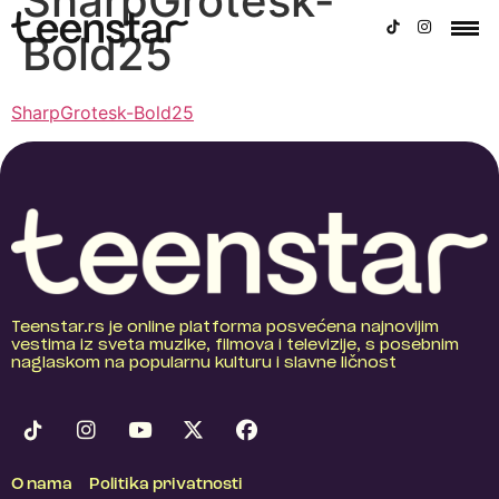
SharpGrotesk-
Bold25
SharpGrotesk-Bold25
Teenstar.rs je online platforma posvećena najnovijim
vestima iz sveta muzike, filmova i televizije, s posebnim
naglaskom na popularnu kulturu i slavne ličnost
O nama
Politika privatnosti